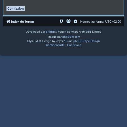
Index du forum
Heures au format
UTC+02:00
Développé par
phpBB
® Forum Software © phpBB Limited
Traduit par
phpBB-fr.com
Style: Multi Design by Joyce&Luna
phpBB-Style-Design
Confidentialité
|
Conditions