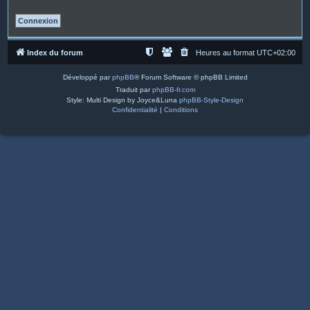
Index du forum
Heures au format
UTC+02:00
Développé par
phpBB
® Forum Software © phpBB Limited
Traduit par
phpBB-fr.com
Style: Multi Design by Joyce&Luna
phpBB-Style-Design
Confidentialité
|
Conditions