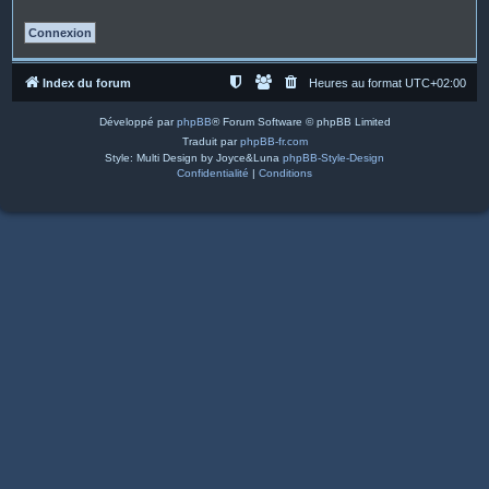
Index du forum
Heures au format
UTC+02:00
Développé par
phpBB
® Forum Software © phpBB Limited
Traduit par
phpBB-fr.com
Style: Multi Design by Joyce&Luna
phpBB-Style-Design
Confidentialité
|
Conditions