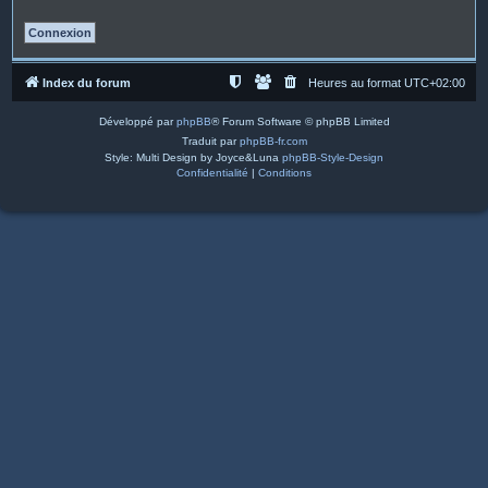
Index du forum
Heures au format
UTC+02:00
Développé par
phpBB
® Forum Software © phpBB Limited
Traduit par
phpBB-fr.com
Style: Multi Design by Joyce&Luna
phpBB-Style-Design
Confidentialité
|
Conditions