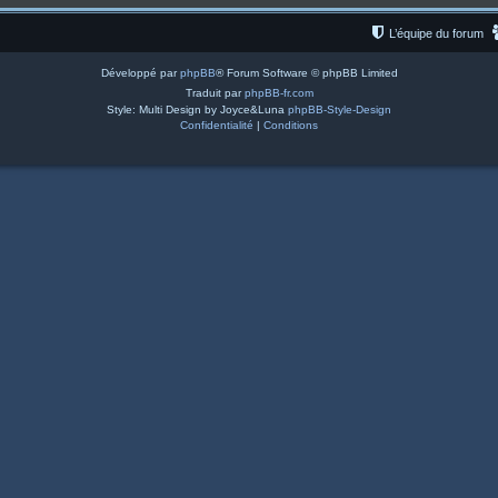
L’équipe du forum
Développé par
phpBB
® Forum Software © phpBB Limited
Traduit par
phpBB-fr.com
Style: Multi Design by Joyce&Luna
phpBB-Style-Design
Confidentialité
|
Conditions