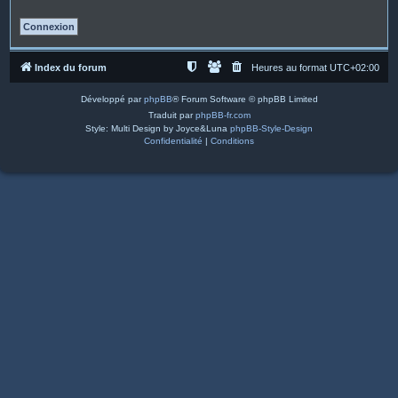
Index du forum
Heures au format
UTC+02:00
Développé par
phpBB
® Forum Software © phpBB Limited
Traduit par
phpBB-fr.com
Style: Multi Design by Joyce&Luna
phpBB-Style-Design
Confidentialité
|
Conditions