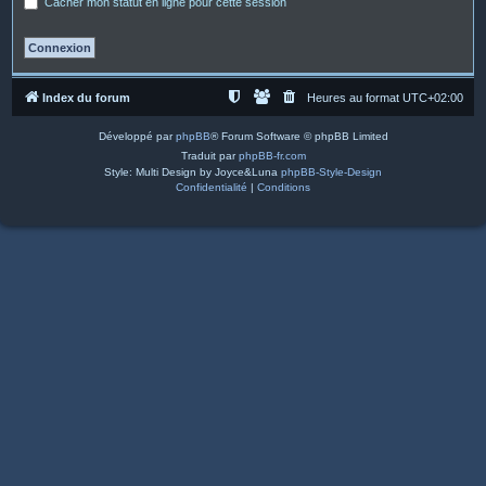
Cacher mon statut en ligne pour cette session
Index du forum
Heures au format
UTC+02:00
Développé par
phpBB
® Forum Software © phpBB Limited
Traduit par
phpBB-fr.com
Style: Multi Design by Joyce&Luna
phpBB-Style-Design
Confidentialité
|
Conditions