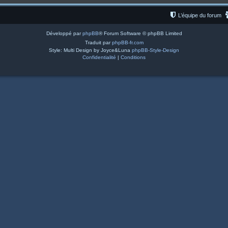
L’équipe du forum
Développé par
phpBB
® Forum Software © phpBB Limited
Traduit par
phpBB-fr.com
Style: Multi Design by Joyce&Luna
phpBB-Style-Design
Confidentialité
|
Conditions