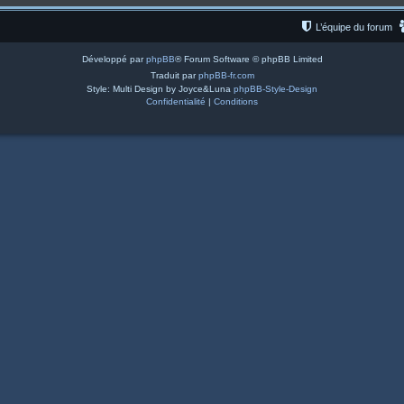
L’équipe du forum
Développé par
phpBB
® Forum Software © phpBB Limited
Traduit par
phpBB-fr.com
Style: Multi Design by Joyce&Luna
phpBB-Style-Design
Confidentialité
|
Conditions