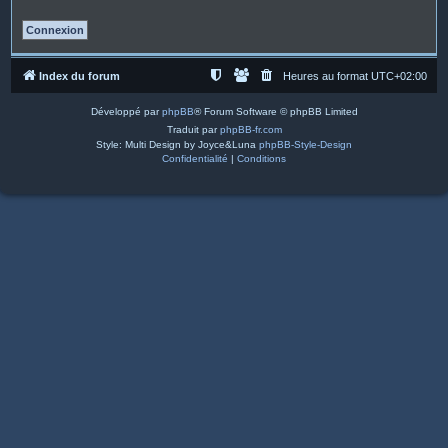
Index du forum
Heures au format
UTC+02:00
Développé par
phpBB
® Forum Software © phpBB Limited
Traduit par
phpBB-fr.com
Style: Multi Design by Joyce&Luna
phpBB-Style-Design
Confidentialité
|
Conditions