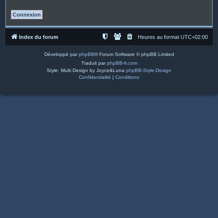
Index du forum
Heures au format
UTC+02:00
Développé par
phpBB
® Forum Software © phpBB Limited
Traduit par
phpBB-fr.com
Style: Multi Design by Joyce&Luna
phpBB-Style-Design
Confidentialité
|
Conditions