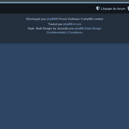
L’équipe du forum
Développé par
phpBB
® Forum Software © phpBB Limited
Traduit par
phpBB-fr.com
Style: Multi Design by Joyce&Luna
phpBB-Style-Design
Confidentialité
|
Conditions