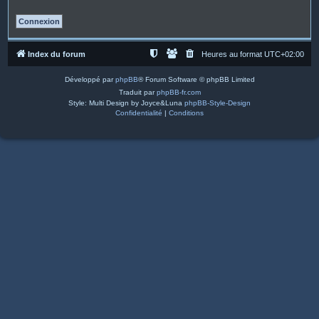
Index du forum
Heures au format
UTC+02:00
Développé par
phpBB
® Forum Software © phpBB Limited
Traduit par
phpBB-fr.com
Style: Multi Design by Joyce&Luna
phpBB-Style-Design
Confidentialité
|
Conditions