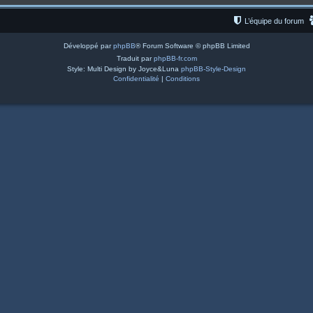
L’équipe du forum
Développé par
phpBB
® Forum Software © phpBB Limited
Traduit par
phpBB-fr.com
Style: Multi Design by Joyce&Luna
phpBB-Style-Design
Confidentialité
|
Conditions