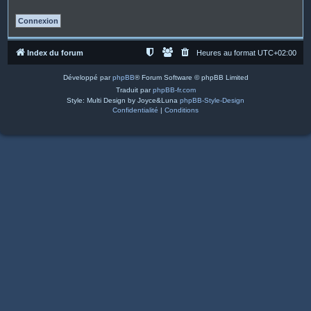
Index du forum
Heures au format
UTC+02:00
Développé par
phpBB
® Forum Software © phpBB Limited
Traduit par
phpBB-fr.com
Style: Multi Design by Joyce&Luna
phpBB-Style-Design
Confidentialité
|
Conditions