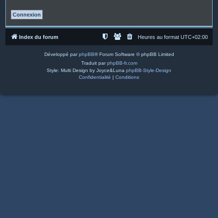
Index du forum
Heures au format
UTC+02:00
Développé par
phpBB
® Forum Software © phpBB Limited
Traduit par
phpBB-fr.com
Style: Multi Design by Joyce&Luna
phpBB-Style-Design
Confidentialité
|
Conditions