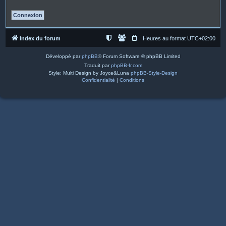
Index du forum
Heures au format
UTC+02:00
Développé par
phpBB
® Forum Software © phpBB Limited
Traduit par
phpBB-fr.com
Style: Multi Design by Joyce&Luna
phpBB-Style-Design
Confidentialité
|
Conditions