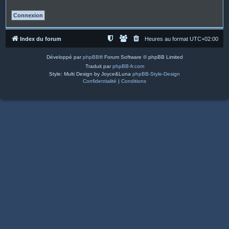
Index du forum
Heures au format
UTC+02:00
Développé par
phpBB
® Forum Software © phpBB Limited
Traduit par
phpBB-fr.com
Style: Multi Design by Joyce&Luna
phpBB-Style-Design
Confidentialité
|
Conditions