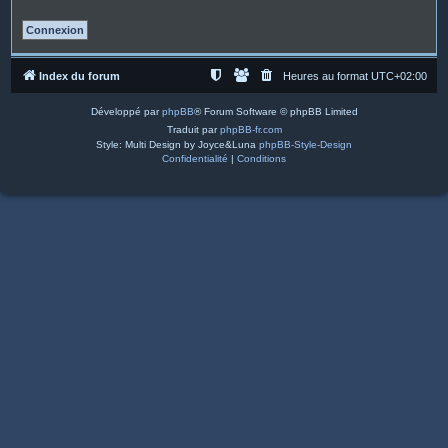
Index du forum
Heures au format
UTC+02:00
Développé par
phpBB
® Forum Software © phpBB Limited
Traduit par
phpBB-fr.com
Style: Multi Design by Joyce&Luna
phpBB-Style-Design
Confidentialité
|
Conditions