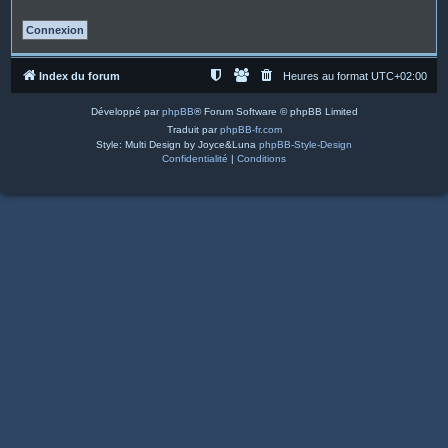
Index du forum
Heures au format
UTC+02:00
Développé par
phpBB
® Forum Software © phpBB Limited
Traduit par
phpBB-fr.com
Style: Multi Design by Joyce&Luna
phpBB-Style-Design
Confidentialité
|
Conditions