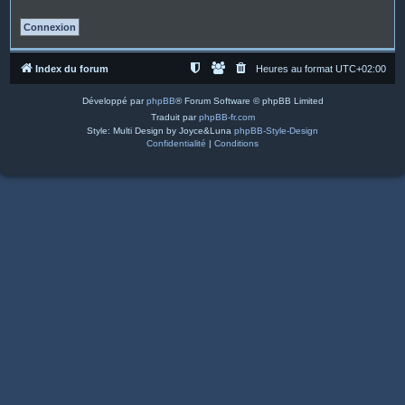
Index du forum
Heures au format
UTC+02:00
Développé par
phpBB
® Forum Software © phpBB Limited
Traduit par
phpBB-fr.com
Style: Multi Design by Joyce&Luna
phpBB-Style-Design
Confidentialité
|
Conditions