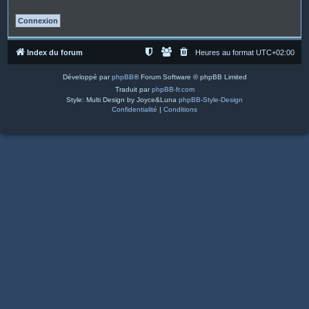
Index du forum
Heures au format
UTC+02:00
Développé par
phpBB
® Forum Software © phpBB Limited
Traduit par
phpBB-fr.com
Style: Multi Design by Joyce&Luna
phpBB-Style-Design
Confidentialité
|
Conditions