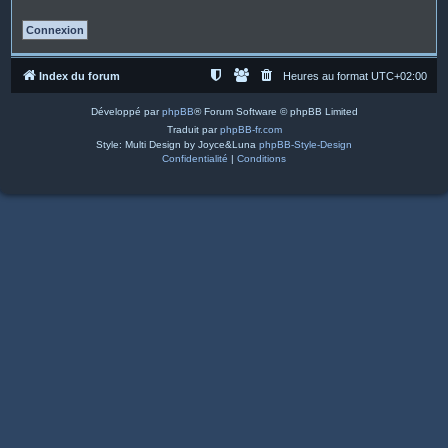
Index du forum
Heures au format
UTC+02:00
Développé par
phpBB
® Forum Software © phpBB Limited
Traduit par
phpBB-fr.com
Style: Multi Design by Joyce&Luna
phpBB-Style-Design
Confidentialité
|
Conditions