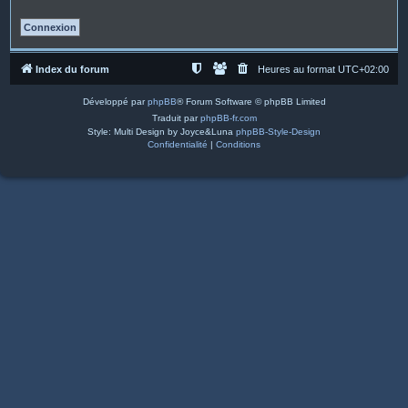
Index du forum
Heures au format
UTC+02:00
Développé par
phpBB
® Forum Software © phpBB Limited
Traduit par
phpBB-fr.com
Style: Multi Design by Joyce&Luna
phpBB-Style-Design
Confidentialité
|
Conditions