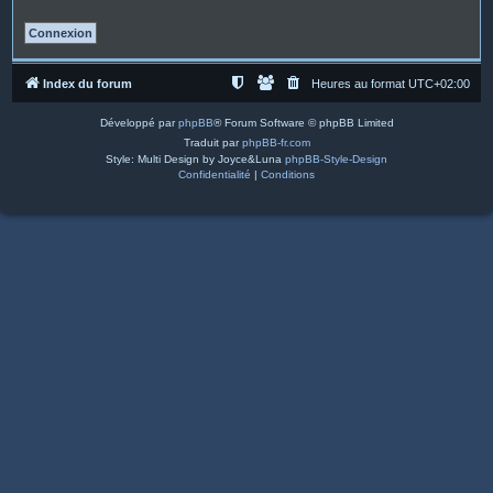
Index du forum
Heures au format
UTC+02:00
Développé par
phpBB
® Forum Software © phpBB Limited
Traduit par
phpBB-fr.com
Style: Multi Design by Joyce&Luna
phpBB-Style-Design
Confidentialité
|
Conditions