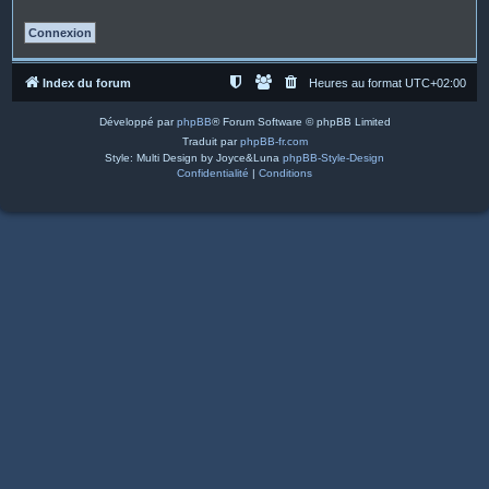
Index du forum
Heures au format
UTC+02:00
Développé par
phpBB
® Forum Software © phpBB Limited
Traduit par
phpBB-fr.com
Style: Multi Design by Joyce&Luna
phpBB-Style-Design
Confidentialité
|
Conditions