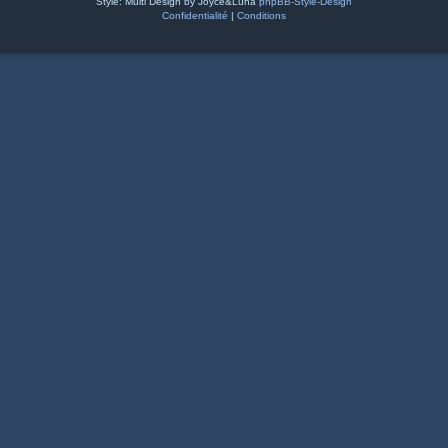
Style: Multi Design by Joyce&Luna
phpBB-Style-Design
Confidentialité
|
Conditions