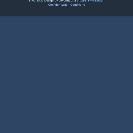
Style: Multi Design by Joyce&Luna
phpBB-Style-Design
Confidentialité
|
Conditions