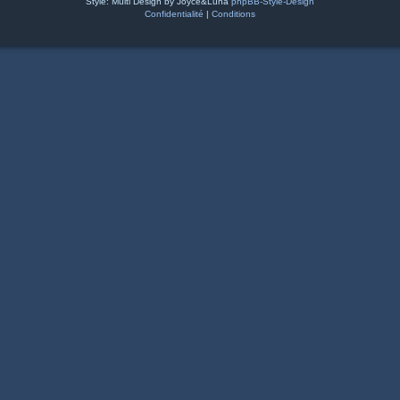
Style: Multi Design by Joyce&Luna
phpBB-Style-Design
Confidentialité
|
Conditions