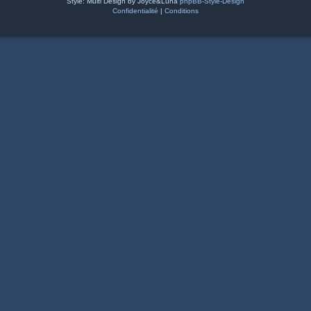
Style: Multi Design by Joyce&Luna
phpBB-Style-Design
Confidentialité
|
Conditions