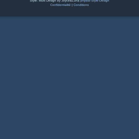
Style: Multi Design by Joyce&Luna
phpBB-Style-Design
Confidentialité
|
Conditions