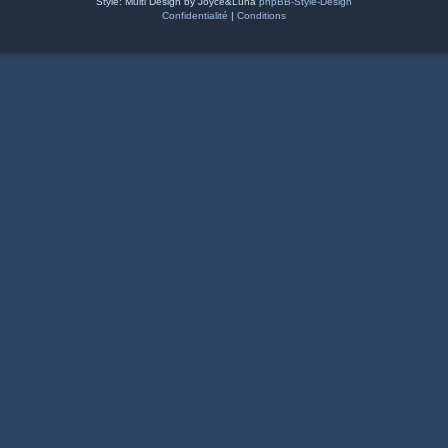
Style: Multi Design by Joyce&Luna
phpBB-Style-Design
Confidentialité
|
Conditions