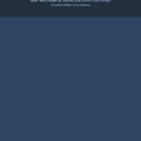
Style: Multi Design by Joyce&Luna
phpBB-Style-Design
Confidentialité
|
Conditions