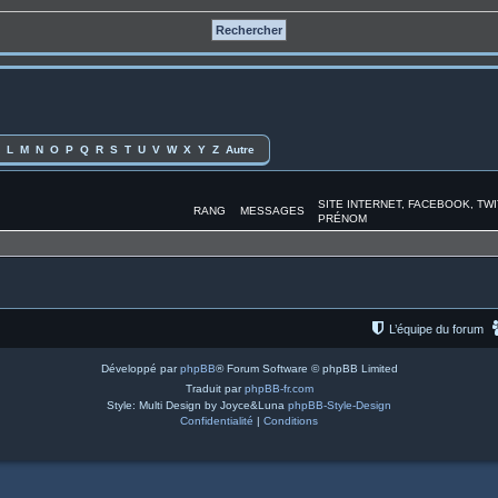
L
M
N
O
P
Q
R
S
T
U
V
W
X
Y
Z
Autre
SITE INTERNET, FACEBOOK, TW
RANG
MESSAGES
PRÉNOM
L’équipe du forum
Développé par
phpBB
® Forum Software © phpBB Limited
Traduit par
phpBB-fr.com
Style: Multi Design by Joyce&Luna
phpBB-Style-Design
Confidentialité
|
Conditions