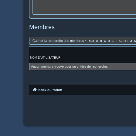
Membres
Cacher la recherche des membres
•
Tous
A
B
C
D
E
F
G
H
I
J
K
NOM D’UTILISATEUR
Aucun membre trouvé pour ce critère de recherche.
Index du forum