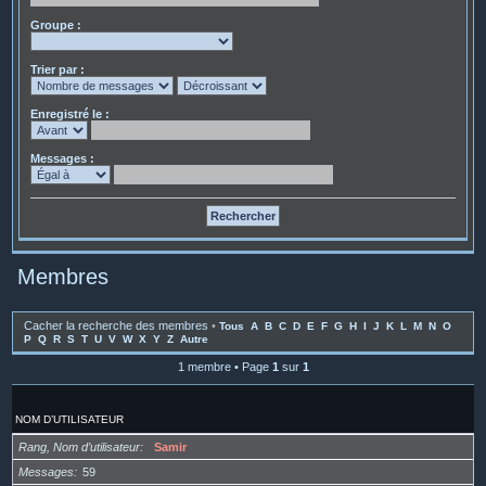
Groupe :
Trier par :
Enregistré le :
Messages :
Membres
Cacher la recherche des membres
•
Tous
A
B
C
D
E
F
G
H
I
J
K
L
M
N
O
P
Q
R
S
T
U
V
W
X
Y
Z
Autre
1 membre • Page
1
sur
1
NOM D’UTILISATEUR
Rang, Nom d’utilisateur
Samir
Messages
59