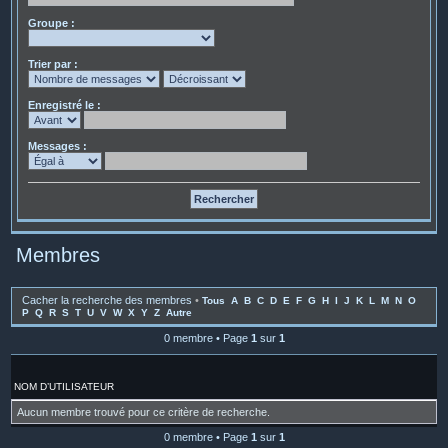
Groupe :
Trier par :
Enregistré le :
Messages :
Membres
Cacher la recherche des membres
•
Tous
A
B
C
D
E
F
G
H
I
J
K
L
M
N
O
P
Q
R
S
T
U
V
W
X
Y
Z
Autre
0 membre • Page
1
sur
1
NOM D’UTILISATEUR
Aucun membre trouvé pour ce critère de recherche.
0 membre • Page
1
sur
1