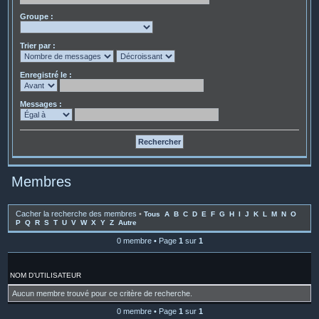
Groupe :
Trier par :
Enregistré le :
Messages :
Membres
Cacher la recherche des membres
•
Tous
A
B
C
D
E
F
G
H
I
J
K
L
M
N
O
P
Q
R
S
T
U
V
W
X
Y
Z
Autre
0 membre • Page
1
sur
1
NOM D’UTILISATEUR
Aucun membre trouvé pour ce critère de recherche.
0 membre • Page
1
sur
1