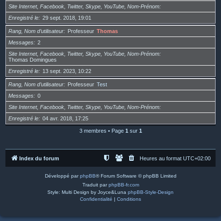
Site Internet, Facebook, Twitter, Skype, YouTube, Nom-Prénom
Enregistré le
29 sept. 2018, 19:01
Rang, Nom d’utilisateur
Professeur
Thomas
Messages
2
Site Internet, Facebook, Twitter, Skype, YouTube, Nom-Prénom
Thomas Domingues
Enregistré le
13 sept. 2023, 10:22
Rang, Nom d’utilisateur
Professeur
Test
Messages
0
Site Internet, Facebook, Twitter, Skype, YouTube, Nom-Prénom
Enregistré le
04 avr. 2018, 17:25
3 membres • Page
1
sur
1
Index du forum
Heures au format
UTC+02:00
Développé par
phpBB
® Forum Software © phpBB Limited
Traduit par
phpBB-fr.com
Style: Multi Design by Joyce&Luna
phpBB-Style-Design
Confidentialité
|
Conditions