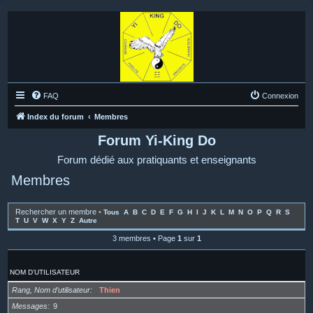
FAQ
Connexion
Index du forum
Membres
Forum Yi-King Do
Forum dédié aux pratiquants et enseignants
Membres
Rechercher un membre
•
Tous
A
B
C
D
E
F
G
H
I
J
K
L
M
N
O
P
Q
R
S
T
U
V
W
X
Y
Z
Autre
3 membres • Page
1
sur
1
NOM D’UTILISATEUR
Rang, Nom d’utilisateur
Thien
Messages
9