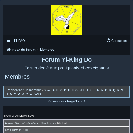
FAQ
Connexion
Index du forum
Membres
Forum Yi-King Do
Forum dédié aux pratiquants et enseignants
Membres
Rechercher un membre
•
Tous
A
B
C
D
E
F
G
H
I
J
K
L
M
N
O
P
Q
R
S
T
U
V
W
X
Y
Z
Autre
2 membres • Page
1
sur
1
NOM D’UTILISATEUR
Rang, Nom d’utilisateur
Site Admin
Michel
Messages
370