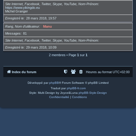
Site Internet, Facebook, Twitter, Skype, YouTube, Nom-Prénom
https://www.yikingdo.eu
Michel Granger
Enregistré le
28 mars 2018, 19:57
Rang, Nom d’utilisateur
Manu
Messages
81
Site Internet, Facebook, Twitter, Skype, YouTube, Nom-Prénom
Enregistré le
29 mars 2018, 10:09
2 membres • Page
1
sur
1
Index du forum
Heures au format
UTC+02:00
Développé par
phpBB
® Forum Software © phpBB Limited
Traduit par
phpBB-fr.com
Style: Multi Design by Joyce&Luna
phpBB-Style-Design
Confidentialité
|
Conditions