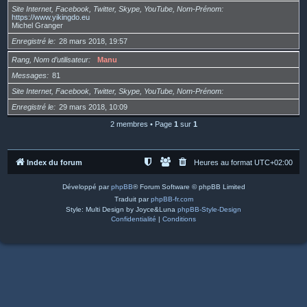
Site Internet, Facebook, Twitter, Skype, YouTube, Nom-Prénom
https://www.yikingdo.eu
Michel Granger
Enregistré le
28 mars 2018, 19:57
Rang, Nom d’utilisateur
Manu
Messages
81
Site Internet, Facebook, Twitter, Skype, YouTube, Nom-Prénom
Enregistré le
29 mars 2018, 10:09
2 membres • Page
1
sur
1
Index du forum
Heures au format
UTC+02:00
Développé par
phpBB
® Forum Software © phpBB Limited
Traduit par
phpBB-fr.com
Style: Multi Design by Joyce&Luna
phpBB-Style-Design
Confidentialité
|
Conditions