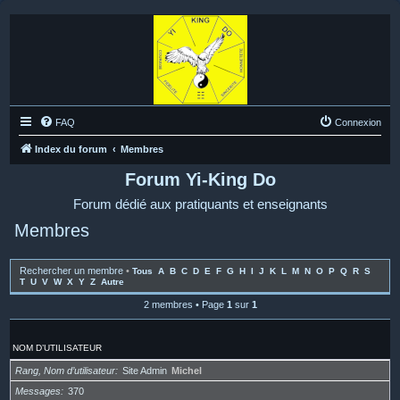
FAQ
Connexion
Index du forum
Membres
Forum Yi-King Do
Forum dédié aux pratiquants et enseignants
Membres
Rechercher un membre
•
Tous
A
B
C
D
E
F
G
H
I
J
K
L
M
N
O
P
Q
R
S
T
U
V
W
X
Y
Z
Autre
2 membres • Page
1
sur
1
NOM D’UTILISATEUR
Rang, Nom d’utilisateur
Site Admin
Michel
Messages
370