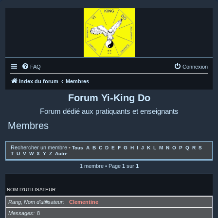
FAQ
Connexion
Index du forum
Membres
Forum Yi-King Do
Forum dédié aux pratiquants et enseignants
Membres
Rechercher un membre
•
Tous
A
B
C
D
E
F
G
H
I
J
K
L
M
N
O
P
Q
R
S
T
U
V
W
X
Y
Z
Autre
1 membre • Page
1
sur
1
NOM D’UTILISATEUR
Rang, Nom d’utilisateur
Clementine
Messages
8