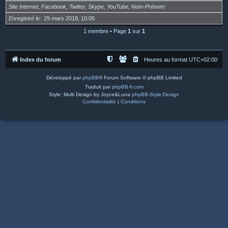
Site Internet, Facebook, Twitter, Skype, YouTube, Nom-Prénom
Enregistré le
29 mars 2018, 10:05
1 membre • Page
1
sur
1
Index du forum
Heures au format
UTC+02:00
Développé par
phpBB
® Forum Software © phpBB Limited
Traduit par
phpBB-fr.com
Style: Multi Design by Joyce&Luna
phpBB-Style-Design
Confidentialité
|
Conditions