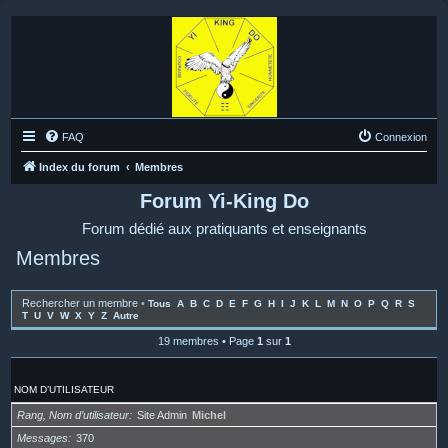
FAQ
Connexion
Index du forum
Membres
Forum Yi-King Do
Forum dédié aux pratiquants et enseignants
Membres
Rechercher un membre
•
Tous
A
B
C
D
E
F
G
H
I
J
K
L
M
N
O
P
Q
R
S
T
U
V
W
X
Y
Z
Autre
19 membres • Page
1
sur
1
NOM D’UTILISATEUR
Rang, Nom d’utilisateur
Site Admin
Michel
Messages
370