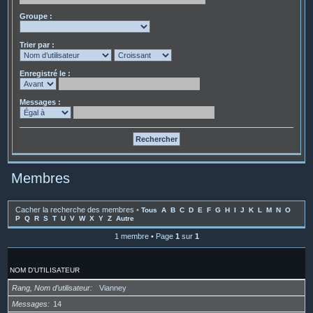
Groupe :
Trier par :
Enregistré le :
Messages :
Membres
Cacher la recherche des membres
•
Tous
A
B
C
D
E
F
G
H
I
J
K
L
M
N
O
P
Q
R
S
T
U
V
W
X
Y
Z
Autre
1 membre • Page
1
sur
1
NOM D’UTILISATEUR
Rang, Nom d’utilisateur
Vianney
Messages
14