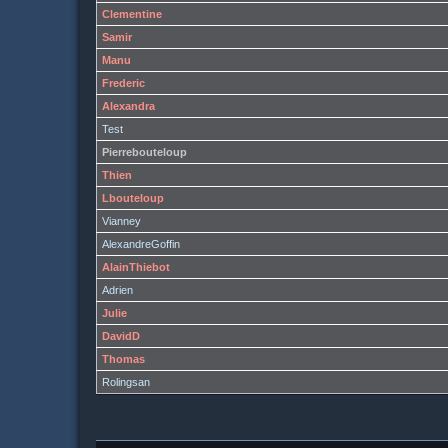
Clementine
Samir
Manu
Frederic
Alexandra
Test
Pierrebouteloup
Thien
Lbouteloup
Vianney
AlexandreGoffin
AlainThiebot
Adrien
Julie
DavidD
Thomas
Rolingsan