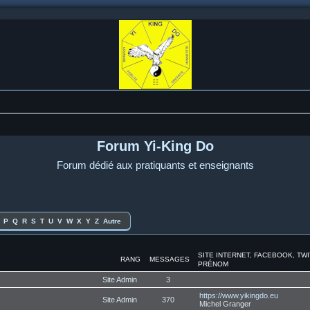
Forum Yi-King Do
Forum dédié aux pratiquants et enseignants
P
Q
R
S
T
U
V
W
X
Y
Z
Autre
SITE INTERNET, FACEBOOK, TW
RANG
MESSAGES
PRÉNOM
Site Admin
3
https://www.yikingdo.eu
Site Admin
370
Michel Granger