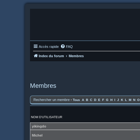
Accès rapide
FAQ
Index du forum
Membres
Membres
Rechercher un membre
•
Tous
A
B
C
D
E
F
G
H
I
J
K
L
M
N
O
NOM D’UTILISATEUR
yikingdo
Michel