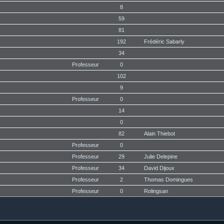
8
59
81
192
Frédéric Sabarly
34
Professeur
0
102
9
Professeur
0
14
0
82
Alain Thiebot
Professeur
0
Professeur
29
Julie Delepine
Professeur
34
David Dijoux
Professeur
2
Thomas Domingues
Professeur
0
Rolingsan