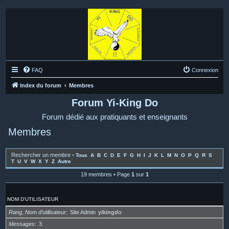
FAQ
Connexion
Index du forum
Membres
Forum Yi-King Do
Forum dédié aux pratiquants et enseignants
Membres
Rechercher un membre
•
Tous
A
B
C
D
E
F
G
H
I
J
K
L
M
N
O
P
Q
R
S
T
U
V
W
X
Y
Z
Autre
19 membres • Page
1
sur
1
NOM D’UTILISATEUR
Rang, Nom d’utilisateur
Site Admin
yikingdo
Messages
3