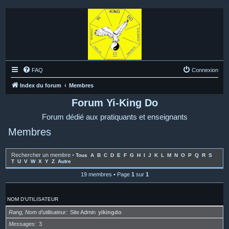
FAQ
Connexion
Index du forum
Membres
Forum Yi-King Do
Forum dédié aux pratiquants et enseignants
Membres
Rechercher un membre
•
Tous
A
B
C
D
E
F
G
H
I
J
K
L
M
N
O
P
Q
R
S
T
U
V
W
X
Y
Z
Autre
19 membres • Page
1
sur
1
NOM D’UTILISATEUR
Rang, Nom d’utilisateur
Site Admin
yikingdo
Messages
3