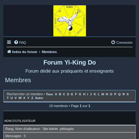
FAQ
Connexion
Index du forum
Membres
Forum Yi-King Do
Forum dédié aux pratiquants et enseignants
Membres
Rechercher un membre
•
Tous
A
B
C
D
E
F
G
H
I
J
K
L
M
N
O
P
Q
R
S
T
U
V
W
X
Y
Z
Autre
19 membres • Page
1
sur
1
NOM D’UTILISATEUR
Rang, Nom d’utilisateur
Site Admin
yikingdo
Messages
3