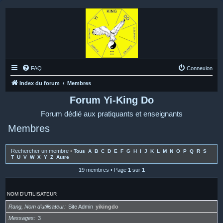
FAQ
Connexion
Index du forum
Membres
Forum Yi-King Do
Forum dédié aux pratiquants et enseignants
Membres
Rechercher un membre
•
Tous
A
B
C
D
E
F
G
H
I
J
K
L
M
N
O
P
Q
R
S
T
U
V
W
X
Y
Z
Autre
19 membres • Page
1
sur
1
NOM D’UTILISATEUR
Rang, Nom d’utilisateur
Site Admin
yikingdo
Messages
3