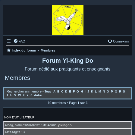
FAQ
Connexion
Index du forum
Membres
Forum Yi-King Do
Forum dédié aux pratiquants et enseignants
Membres
Rechercher un membre
•
Tous
A
B
C
D
E
F
G
H
I
J
K
L
M
N
O
P
Q
R
S
T
U
V
W
X
Y
Z
Autre
19 membres • Page
1
sur
1
NOM D’UTILISATEUR
Rang, Nom d’utilisateur
Site Admin
yikingdo
Messages
3