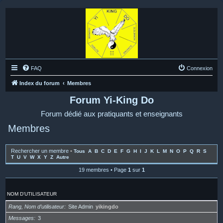
FAQ
Connexion
Index du forum
Membres
Forum Yi-King Do
Forum dédié aux pratiquants et enseignants
Membres
Rechercher un membre
•
Tous
A
B
C
D
E
F
G
H
I
J
K
L
M
N
O
P
Q
R
S
T
U
V
W
X
Y
Z
Autre
19 membres • Page
1
sur
1
NOM D’UTILISATEUR
Rang, Nom d’utilisateur
Site Admin
yikingdo
Messages
3